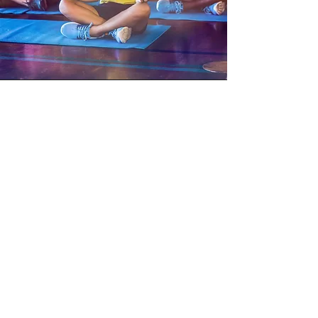
Yoga para Colegios
Yoga es sinónimo de bienestar y
calidad de vida, y así lo van
interiorizando rápidamente l@s
más pequeñ@s con la práctica
continuada, facilitando su
desarrollo, su crecimiento
personal y unos hábitos de vida
saludables.